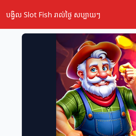
បង្វិល Slot Fish រាល់ថ្ងៃ សប្បាយៗ