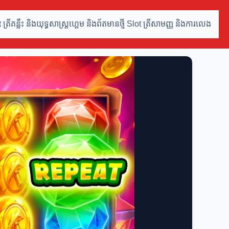
ត្រី
គន្លឹះ និងយុទ្ធសាស្ត្រ
ហ្គេម និងព័តមានថ្មី​ Slot ត្រី
សាមញ្ញ និងការលេង