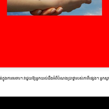
ះសំខាន់ក្នុងការចរចារ។ វាជួយឱ្យអ្នកយល់ដឹងអំពីបំណងប្រាថ្នារបស់ភាគីផ្សេង។ អ