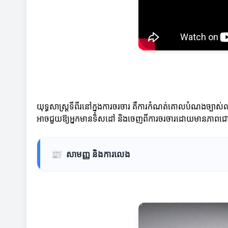
យុទ្ធសាស្រ្តទីពីរនៅក្នុងការចរចារ គឺការកំណត់គោលបំណងច្បាស់ល
អាចជួយឱ្យអ្នកមានទិសដៅ និងចេញពីការចរចារដោយមានភាពជ
📰
សាមញ្ញ និងការលេង