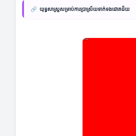
🔗
យុទ្ធសាស្ត្រសម្រាប់ការប្រាស្រ័យទាក់ទងជោគជ័យ