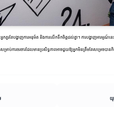
ត។ អ្នកគួរតែបង្ហាញការអនុម័ត និងការលើកទឹកចិត្តដល់គ្នា។ ការបង្ហាញអារម្មណ៍
្រ្តសម្រាប់ការចរចារដែលមានប្រសិទ្ធភាពអាចជួយឱ្យអ្នកមិនត្រឹមតែសម្រេចបានក
ម
យុ