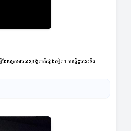
្វីដែលអ្នកអាចសន្យាឱ្យភាគីផ្សេងទៀត។ ការធ្វើដូចនេះនឹង