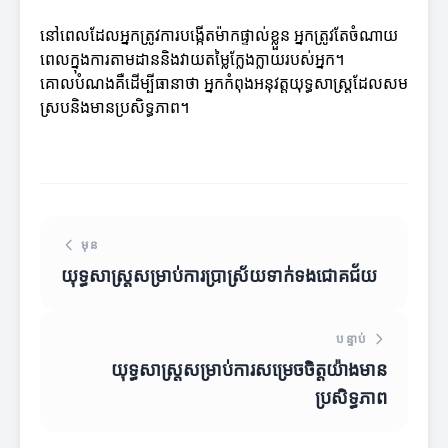
នៅពេលដែលអ្នកត្រូវការបង្កើតម៉ាកផ្ទាល់ខ្លួន អ្នកត្រូវតែចំណាយ
ពេលក្នុងការតាមដាននិងវាយតម្លៃក្លែងក្លាយរបស់អ្នក។
គោលបំណងគឺដើម្បីធានាថា អ្នកកំពុងអនុវត្តយុទ្ធសាស្ត្រដែលសម
ស្របនិងមានប្រសិទ្ធភាព។
មុន
យុទ្ធសាស្ត្រសម្រាប់ការប្រាស្រ័យទាក់ទងជោគជ័យ
បន្ទាប់
យុទ្ធសាស្ត្រសម្រាប់ការសម្រេចចិត្តយ៉ាងមាន
ប្រសិទ្ធភាព