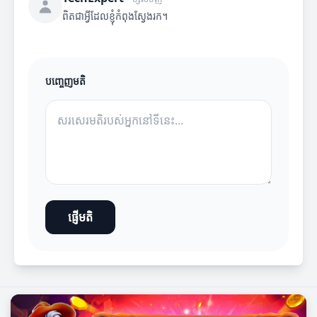
ពិតជាអ្វីដែលខ្ញុំកំពុងស្វែងរក។
បញ្ចេញមតិ
ផ្ញើមតិ