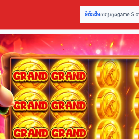
ទំព័រដើម
ការប្រកួតgame Slot 