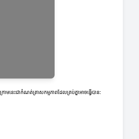
្រោមនេះជាកំណត់ត្រាសកម្មភាពដែលគ្រប់គ្នាអាចធ្វើបាន: