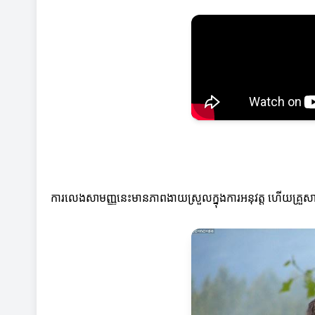
ការលេងសាមញ្ញនេះមានភាពងាយស្រួលក្នុងការអនុវត្ត ហើយគ្រួសា