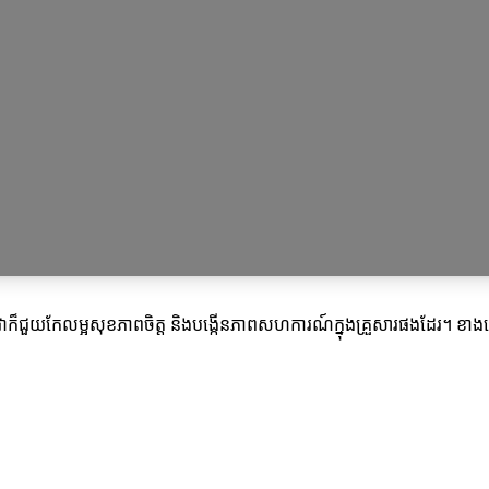
ែវាក៏ជួយកែលម្អសុខភាពចិត្ត និងបង្កើនភាពសហការណ៍ក្នុងគ្រួសារផងដែរ។ ខាងក